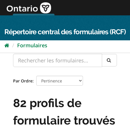
Passer
directement
au
Connexion FPO
aller au contenu
english
contenu
Répertoire central des formulaires (RCF)
Formulaires
Par Ordre
82 profils de
formulaire trouvés