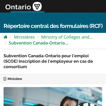
Passer
directement
au
Connexion FPO
aller au contenu
english
contenu
Répertoire central des formulaires (RCF)
Ministères
Ministry of Colleges and...
Subvention Canada-Ontario...
Subvention Canada-Ontario pour l'emploi
(SCOE) Inscription de l'employeur en cas de
consortium
Ministère