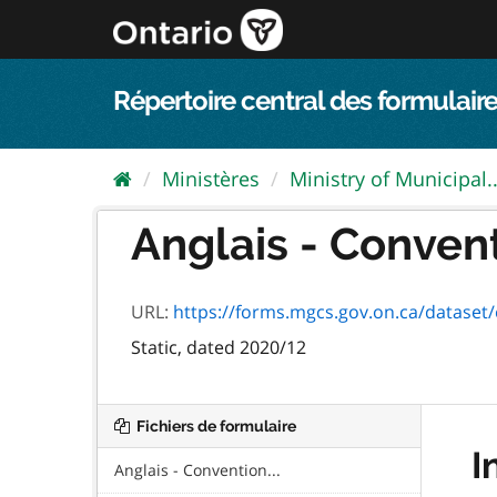
Passer
directement
au
contenu
Répertoire central des formulaire
Ministères
Ministry of Municipal..
Anglais - Convent
URL:
https://forms.mgcs.gov.on.ca/dataset/edff762
Static, dated 2020/12
Fichiers de formulaire
I
Anglais - Convention...