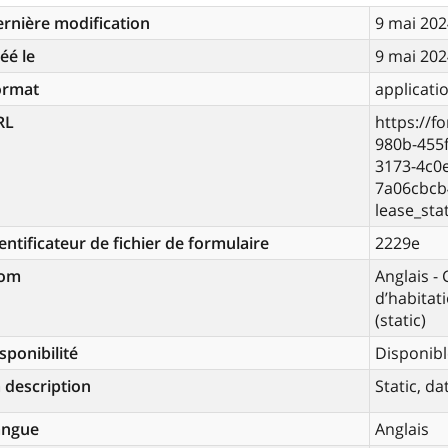
rnière modification
9 mai 202
éé le
9 mai 202
ormat
applicati
RL
https://f
980b-455
3173-4c0
7a06cbcb
lease_stat
entificateur de fichier de formulaire
2229e
om
Anglais -
d’habitat
(static)
sponibilité
Disponibl
 description
Static, d
angue
Anglais