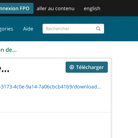
nnexion FPO
aller au contenu
english
gories
Aide
n de...
..
Télécharger
bcb41b9/download/2229e_standard-lease_static.pdf