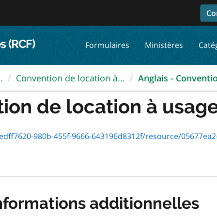
Co
s (RCF)
Formulaires
Ministères
Caté
.
Convention de location à...
Anglais - Conventio
ion de location à usage.
0-980b-455f-9666-643196d8312f/resource/05677ea2-3173-4c0e-9a14-7a06c
nformations additionnelles