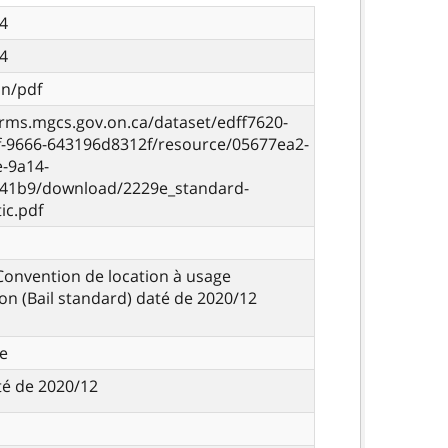
4
4
on/pdf
orms.mgcs.gov.on.ca/dataset/edff7620-
f-9666-643196d8312f/resource/05677ea2-
e-9a14-
41b9/download/2229e_standard-
ic.pdf
 Convention de location à usage
ion (Bail standard) daté de 2020/12
e
até de 2020/12