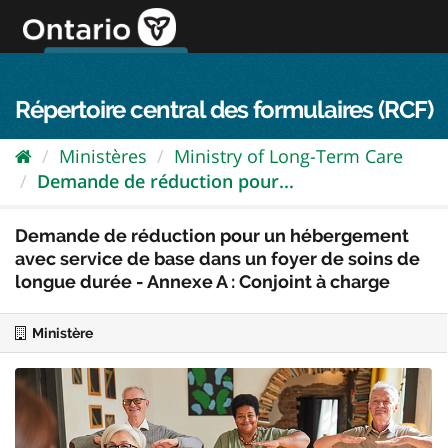
Passer
directement
au
Connexion FPO
aller au contenu
english
contenu
Répertoire central des formulaires (RCF)
Ministères
Ministry of Long-Term Care
Demande de réduction pour...
Demande de réduction pour un hébergement
avec service de base dans un foyer de soins de
longue durée - Annexe A : Conjoint à charge
Ministère