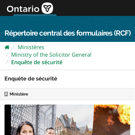
Passer
directement
au
Connexion FPO
aller au contenu
english
contenu
Répertoire central des formulaires (RCF)
Ministères
Ministry of the Solicitor General
Enquête de sécurité
Enquête de sécurité
Ministère