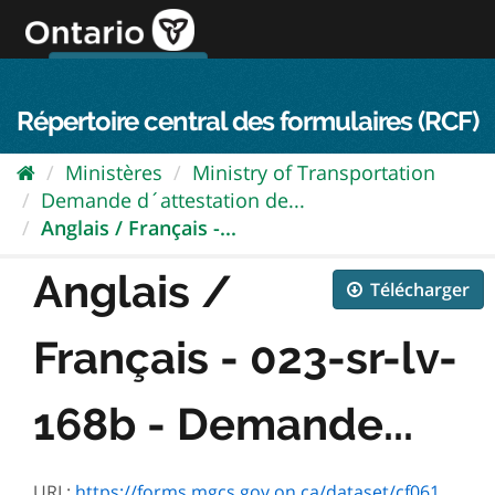
Passer
directement
au
Connexion FPO
aller au contenu
english
contenu
Répertoire central des formulaires (RCF)
Ministères
Ministry of Transportation
Demande d´attestation de...
Anglais / Français -...
Anglais /
Télécharger
Français - 023-sr-lv-
168b - Demande...
URL:
https://forms.mgcs.gov.on.ca/dataset/cf061179-c6ef-48db-b39b-bcc52ab6618b/resource/a75cd615-73bd-4e7c-aa36-1fe21e033f0e/download/txt_sr-lv-168e.htm