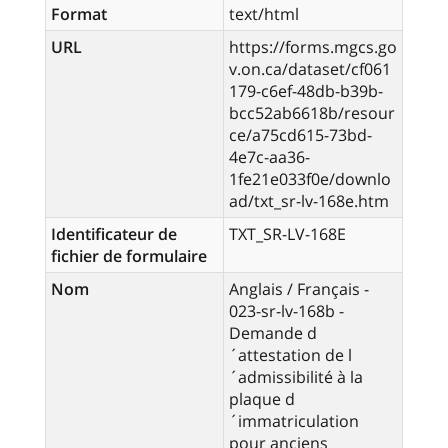
Format
text/html
URL
https://forms.mgcs.go
v.on.ca/dataset/cf061
179-c6ef-48db-b39b-
bcc52ab6618b/resour
ce/a75cd615-73bd-
4e7c-aa36-
1fe21e033f0e/downlo
ad/txt_sr-lv-168e.htm
Identificateur de
TXT_SR-LV-168E
fichier de formulaire
Nom
Anglais / Français -
023-sr-lv-168b -
Demande d
´attestation de l
´admissibilité à la
plaque d
´immatriculation
pour anciens