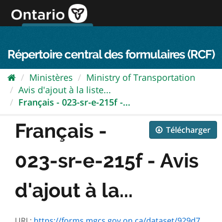
Passer
directement
au
Connexion FPO
aller au contenu
english
contenu
Répertoire central des formulaires (RCF)
Ministères
Ministry of Transportation
Avis d'ajout à la liste...
Français - 023-sr-e-215f -...
Français -
Télécharger
023-sr-e-215f - Avis
d'ajout à la...
URL:
https://forms.mgcs.gov.on.ca/dataset/929d7234-396b-4079-b2df-7178ed20b509/resource/1bf9a882-7c3e-4367-9d1a-926311767965/download/sr-e-215f.pdf