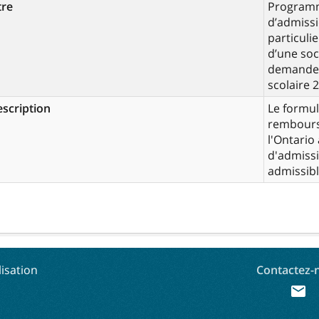
tre
Programm
d’admissi
particuli
d’une soc
demande 
scolaire 
scription
Le formu
rembours
l'Ontario
d'admiss
admissibl
lisation
Contactez-
mail