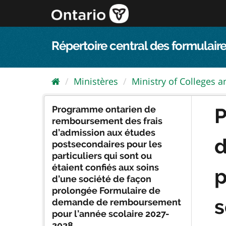
Passer
directement
au
contenu
Répertoire central des formulaire
Ministères
Ministry of Colleges an
Programme ontarien de
P
remboursement des frais
d’admission aux études
d
postsecondaires pour les
particuliers qui sont ou
étaient confiés aux soins
p
d’une société de façon
prolongée Formulaire de
s
demande de remboursement
pour l’année scolaire 2027-
2028