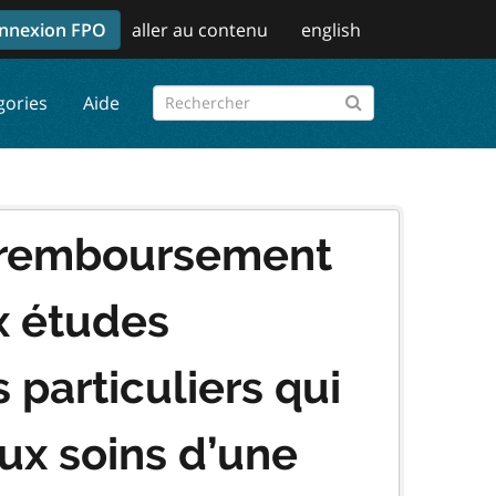
nnexion FPO
aller au contenu
english
gories
Aide
 remboursement
x études
 particuliers qui
aux soins d’une