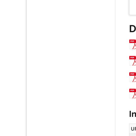
D
I
U