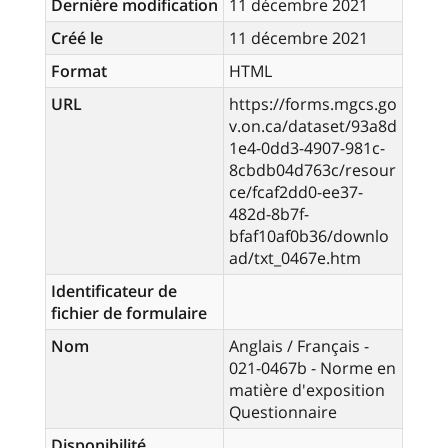
Dernière modification
11 décembre 2021
Créé le
11 décembre 2021
Format
HTML
URL
https://forms.mgcs.go
v.on.ca/dataset/93a8d
1e4-0dd3-4907-981c-
8cbdb04d763c/resour
ce/fcaf2dd0-ee37-
482d-8b7f-
bfaf10af0b36/downlo
ad/txt_0467e.htm
Identificateur de
fichier de formulaire
Nom
Anglais / Français -
021-0467b - Norme en
matière d'exposition
Questionnaire
Disponibilité