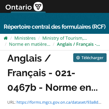
Passer
directement
au
Connexion FPO
aller au contenu
english
contenu
Répertoire central des formulaires (RCF)
Ministères
Ministry of Tourism,...
Norme en matière...
Anglais / Français -...
Anglais /
Télécharger
Français - 021-
0467b - Norme en...
URL:
https://forms.mgcs.gov.on.ca/dataset/93a8d1e4-0dd3-4907-981c-8cbdb04d763c/resource/443472a6-dcdc-4587-85ed-ecff48bf7fd8/download/txt_0467f.htm