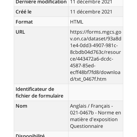
Dernière modification
11 décembre 2021
Créé le
11 décembre 2021
Format
HTML
URL
https://forms.mgcs.go
v.on.ca/dataset/93a8d
1e4-0dd3-4907-981c-
8cbdb04d763c/resour
ce/443472a6-dcdc-
4587-85ed-
ecff48bf7fd8/downloa
d/txt_0467f.htm
Identificateur de
fichier de formulaire
Nom
Anglais / Français -
021-0467b - Norme en
matière d'exposition
Questionnaire
Disponibilité