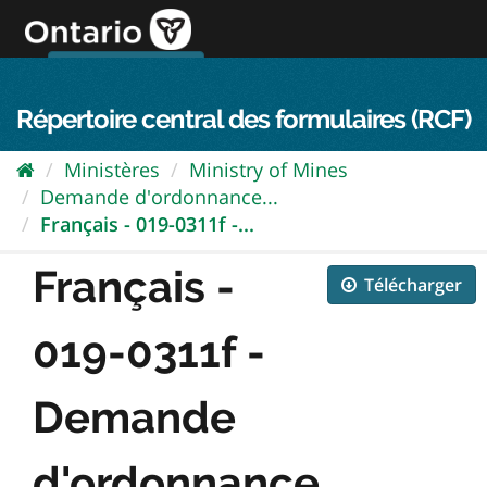
Passer
directement
au
Connexion FPO
aller au contenu
english
contenu
Répertoire central des formulaires (RCF)
Ministères
Ministry of Mines
Demande d'ordonnance...
Français - 019-0311f -...
Français -
Télécharger
019-0311f -
Demande
d'ordonnance...