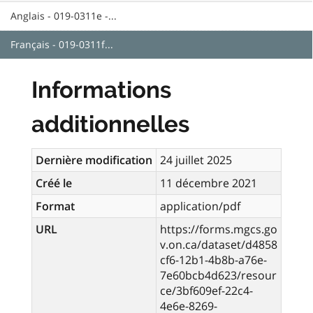
Anglais - 019-0311e -...
Français - 019-0311f...
Informations
additionnelles
Dernière modification
24 juillet 2025
Créé le
11 décembre 2021
Format
application/pdf
URL
https://forms.mgcs.go
v.on.ca/dataset/d4858
cf6-12b1-4b8b-a76e-
7e60bcb4d623/resour
ce/3bf609ef-22c4-
4e6e-8269-