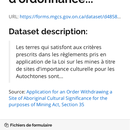
URL:
https://forms.mgcs.gov.on.ca/dataset/d4858cf6-12b1-4b8b-a76e-7e60bcb4d623/resource/3bf609ef-22c4-4e6e-8269-01cea2d28717/download/0311f.pdf
Dataset description:
Les terres qui satisfont aux critères
prescrits dans les règlements pris en
application de la Loi sur les mines à titre
de sites d'importance culturelle pour les
Autochtones sont...
Source:
Application for an Order Withdrawing a
Site of Aboriginal Cultural Significance for the
purposes of Mining Act, Section 35
Fichiers de formulaire