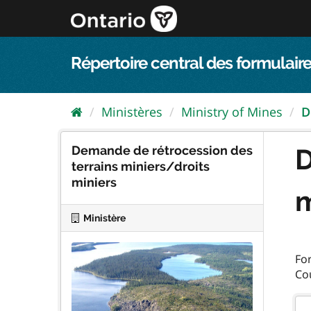
Passer
directement
au
contenu
Répertoire central des formulaire
Ministères
Ministry of Mines
D
Demande de rétrocession des
D
terrains miniers/droits
miniers
m
Ministère
For