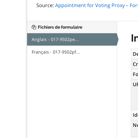
Source:
Appointment for Voting Proxy – Fo
Fichiers de formulaire
I
Anglais - 017-9502pe...
Français - 017-9502pf...
De
Cr
F
U
Id
N