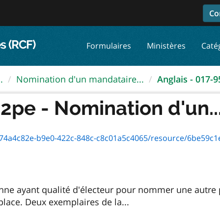
Co
s (RCF)
Formulaires
Ministères
Caté
.
Nomination d'un mandataire...
Anglais - 017-9
2pe - Nomination d'un..
4a4c82e-b9e0-422c-848c-c8c01a5c4065/resource/6be59c1e-2bf8-4
nne ayant qualité d'électeur pour nommer une autre p
lace. Deux exemplaires de la...