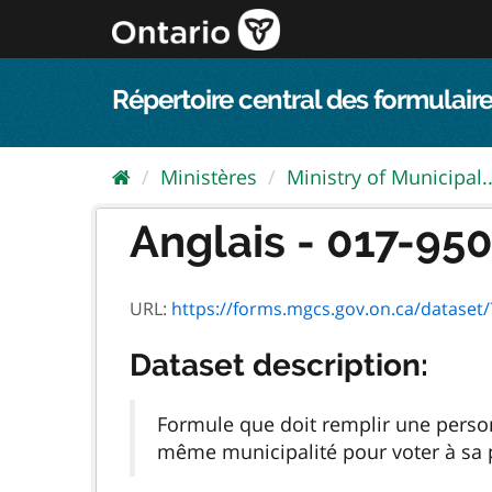
Passer
directement
au
contenu
Répertoire central des formulaire
Ministères
Ministry of Municipal..
Anglais - 017-950
URL:
https://forms.mgcs.gov.on.ca/dataset/7
Dataset description:
Formule que doit remplir une perso
même municipalité pour voter à sa p