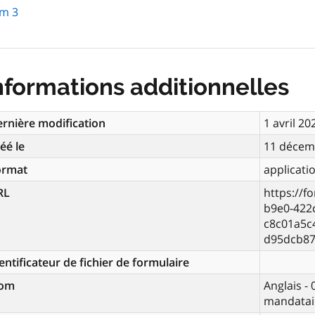
rm 3
nformations additionnelles
rnière modification
1 avril 20
éé le
11 décem
ormat
applicati
RL
https://f
b9e0-422
c8c01a5c
d95dcb87
entificateur de fichier de formulaire
om
Anglais -
mandatai