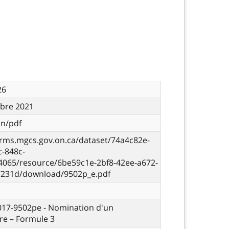
26
bre 2021
on/pdf
orms.mgcs.gov.on.ca/dataset/74a4c82e-
c-848c-
4065/resource/6be59c1e-2bf8-42ee-a672-
231d/download/9502p_e.pdf
 017-9502pe - Nomination d'un
re – Formule 3