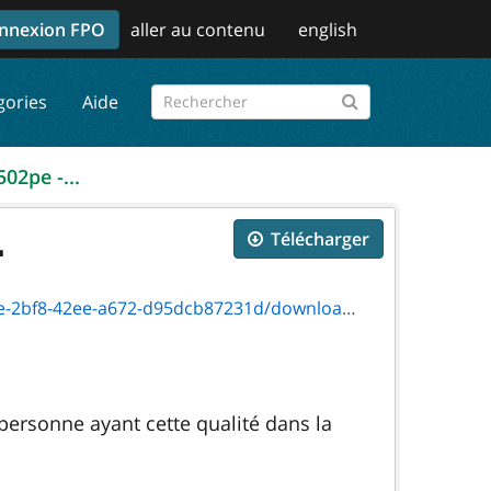
nnexion FPO
aller au contenu
english
gories
Aide
502pe -...
.
Télécharger
2ee-a672-d95dcb87231d/download/9502p_e.pdf
ersonne ayant cette qualité dans la