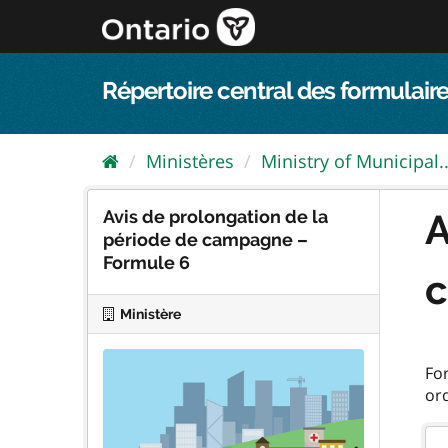
Passer
directement
au
contenu
Répertoire central des formulaire
Ministères
Ministry of Municipal..
Avis de prolongation de la
A
période de campagne –
Formule 6
c
Ministère
For