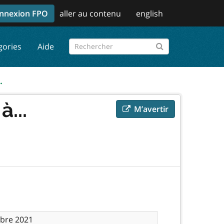
nnexion FPO
aller au contenu
english
gories
Aide
.
à...
M’avertir
bre 2021