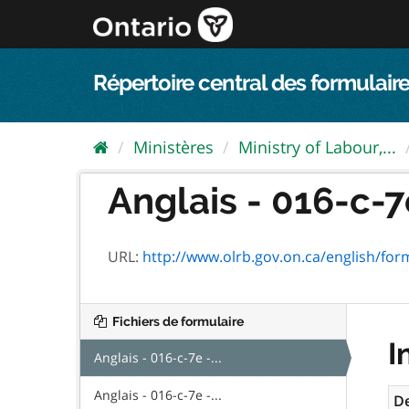
Passer
directement
au
contenu
Répertoire central des formulaire
Ministères
Ministry of Labour,...
Anglais - 016-c-7e
URL:
http://www.olrb.gov.on.ca/english/for
Fichiers de formulaire
I
Anglais - 016-c-7e -...
Anglais - 016-c-7e -...
De