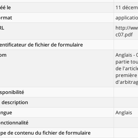
éé le
11 décem
ormat
applicati
RL
http://ww
c07.pdf
entificateur de fichier de formulaire
om
Anglais - 
partie to
de l'artic
première 
d'arbitra
sponibilité
 description
angue
Anglais
nctionnalité
pe de contenu du fichier de formulaire