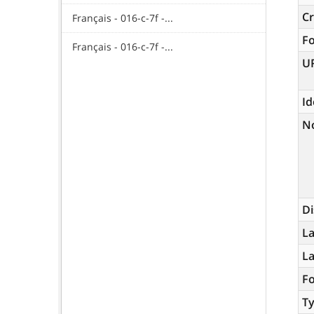
Cr
Français - 016-c-7f -...
F
Français - 016-c-7f -...
U
Id
N
Di
La
L
Fo
Ty