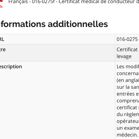
Français - 016-0275f - Certificat médical de conducteur d'
nformations additionnelles
RL
016-0275
tre
Certifica
levage
scription
Les modif
concernan
(en angla
sur la san
entrées e
comprena
certificat
du règlem
opérateur
un exame
médecin. L