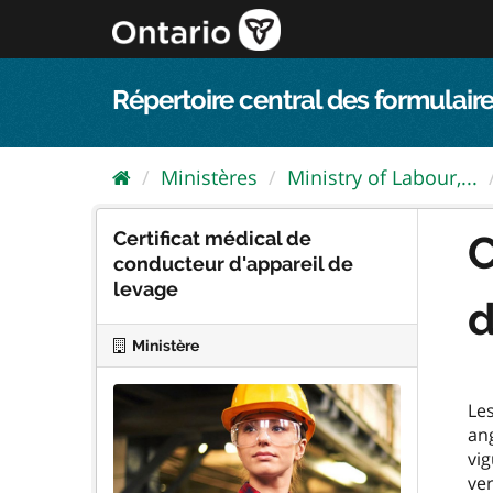
Passer
directement
au
contenu
Répertoire central des formulaire
Ministères
Ministry of Labour,...
Certificat médical de
C
conducteur d'appareil de
levage
d
Ministère
Les
ang
vig
ver