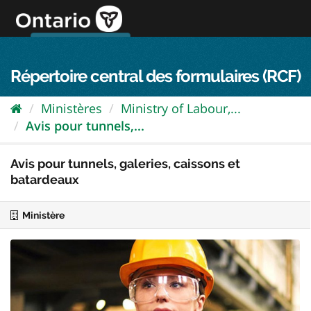
Passer
directement
au
Connexion FPO
aller au contenu
english
contenu
Répertoire central des formulaires (RCF)
Ministères
Ministry of Labour,...
Avis pour tunnels,...
Avis pour tunnels, galeries, caissons et
batardeaux
Ministère