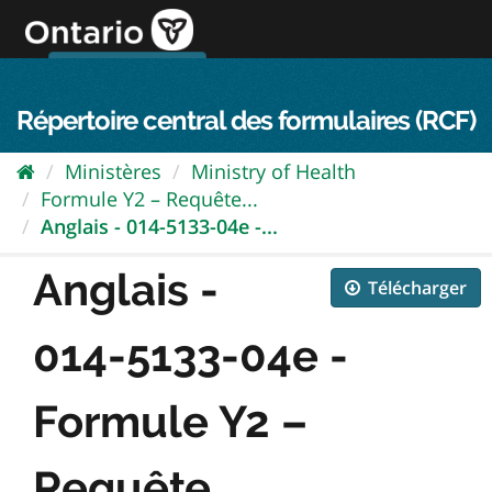
Passer
directement
au
Connexion FPO
aller au contenu
english
contenu
Répertoire central des formulaires (RCF)
Ministères
Ministry of Health
Formule Y2 – Requête...
Anglais - 014-5133-04e -...
Anglais -
Télécharger
014-5133-04e -
Formule Y2 –
Requête...