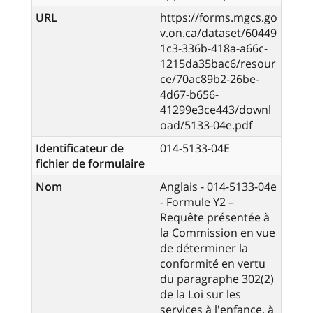
URL
https://forms.mgcs.go
v.on.ca/dataset/60449
1c3-336b-418a-a66c-
1215da35bac6/resour
ce/70ac89b2-26be-
4d67-b656-
41299e3ce443/downl
oad/5133-04e.pdf
Identificateur de
014-5133-04E
fichier de formulaire
Nom
Anglais - 014-5133-04e
- Formule Y2 –
Requête présentée à
la Commission en vue
de déterminer la
conformité en vertu
du paragraphe 302(2)
de la Loi sur les
services à l'enfance, à