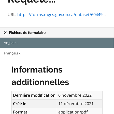
URL:
https://forms.mgcs.gov.on.ca/dataset/604491c3-336b-418a-a66c-1215da35bac6/resource/70ac89b2-26be-4d67-b656-41299e3ce443/download/5133-04e.pdf
Fichiers de formulaire
Anglais -...
Français -...
Informations
additionnelles
Dernière modification
6 novembre 2022
Créé le
11 décembre 2021
Format
application/pdf