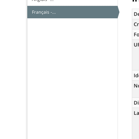
Français -...
De
Cr
F
U
Id
N
Di
La