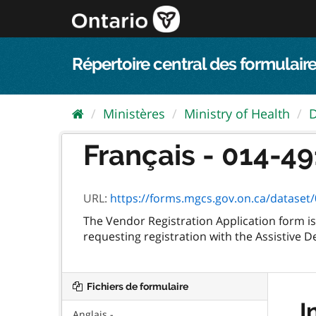
Passer
directement
au
contenu
Répertoire central des formulaire
Ministères
Ministry of Health
D
Français - 014-49
URL:
https://forms.mgcs.gov.on.ca/dataset/0
The Vendor Registration Application form is 
requesting registration with the Assistive 
Fichiers de formulaire
I
Anglais -...