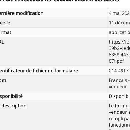
rnière modification
4 mai 202
éé le
11 décem
ormat
applicati
RL
https://f
39b2-4ed
8358-443
67f.pdf
entificateur de fichier de formulaire
014-4917
om
Français 
vendeur
sponibilité
Disponibl
 description
Le formul
vendeur e
rempli pa
fonctionn