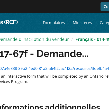
Co
s (RCF)
Formulaires
Ministères
Caté
emande d'inscription du vendeur
Français - 014-49
17-67f - Demande...
7a4e838-39b2-4ed0-81a2-a64f2cac1f2a/resource/3defb4a4-8358-4
an interactive form that will be completed by an Ontario reta
Devices Program.
nformations additionnelles