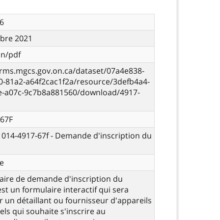
6
bre 2021
on/pdf
orms.mgcs.gov.on.ca/dataset/07a4e838-
0-81a2-a64f2cac1f2a/resource/3defb4a4-
e-a07c-9c7b8a881560/download/4917-
-67F
- 014-4917-67f - Demande d'inscription du
e
aire de demande d'inscription du
st un formulaire interactif qui sera
r un détaillant ou fournisseur d'appareils
els qui souhaite s'inscrire au