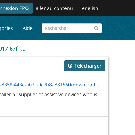
nnexion FPO
aller au contenu
english
gories
Aide
17-67f -...
Télécharger
43e-a07c-9c7b8a881560/download/4917-67f.pdf
iler or supplier of assistive devices who is