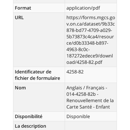
Format
application/pdf
URL
https://forms.mgcs.go
v.on.ca/dataset/9b33c
878-bd77-4709-a029-
5b73873c4ca4/resour
ce/d0b33348-b897-
4963-8c0c-
187272edece9/downl
oad/4258-82.pdf
Identificateur de
4258-82
fichier de formulaire
Nom
Anglais / Français -
014-4258-82b -
Renouvellement de la
Carte Santé - Enfant
Disponibilité
Disponible
La description