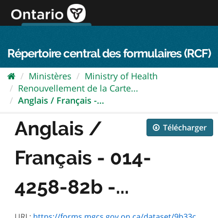
Passer
directement
au
Connexion FPO
aller au contenu
english
contenu
Répertoire central des formulaires (RCF)
Ministères
Ministry of Health
Renouvellement de la Carte...
Anglais / Français -...
Anglais /
Télécharger
Français - 014-
4258-82b -...
URL:
https://forms.mgcs.gov.on.ca/dataset/9b33c878-bd77-4709-a029-5b73873c4ca4/resource/d0b33348-b897-4963-8c0c-187272edece9/download/4258-82.pdf