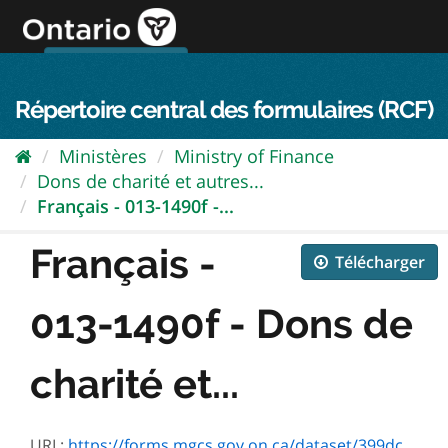
Passer
directement
au
Connexion FPO
aller au contenu
english
contenu
Répertoire central des formulaires (RCF)
Ministères
Ministry of Finance
Dons de charité et autres...
Français - 013-1490f -...
Français -
Télécharger
013-1490f - Dons de
charité et...
URL:
https://forms.mgcs.gov.on.ca/dataset/399dcdfe-22b0-4a12-9f2b-c846224d588a/resource/18252a83-6e06-4812-ba9d-7a212b313ab6/download/fr1490d.pdf