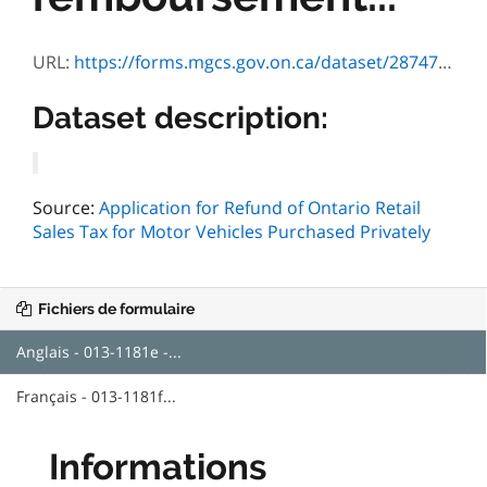
URL:
https://forms.mgcs.gov.on.ca/dataset/287473c1-faae-40f6-a0ea-3a2461e0477b/resource/0e06d54a-eb99-4e8b-9f5e-f2b072d0f88b/download/1181e.pdf
Dataset description:
Source:
Application for Refund of Ontario Retail
Sales Tax for Motor Vehicles Purchased Privately
Fichiers de formulaire
Anglais - 013-1181e -...
Français - 013-1181f...
Informations