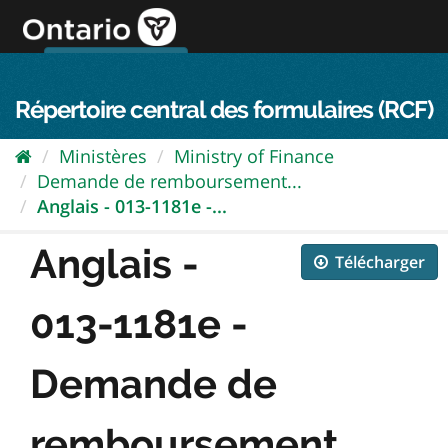
Passer
directement
au
Connexion FPO
aller au contenu
english
contenu
Répertoire central des formulaires (RCF)
Ministères
Ministry of Finance
Demande de remboursement...
Anglais - 013-1181e -...
Anglais -
Télécharger
013-1181e -
Demande de
remboursement...