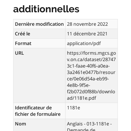
additionnelles
Dernière modification
28 novembre 2022
Créé le
11 décembre 2021
Format
application/pdf
URL
https://forms.mgcs.go
v.on.ca/dataset/28747
3c1-faae-40f6-a0ea-
3a2461e0477b/resour
ce/0e06d54a-eb99-
4e8b-9f5e-
f2b072d0f88b/downlo
ad/1181e.pdf
Identificateur de
1181e
fichier de formulaire
Nom
Anglais - 013-1181e -
Demande de