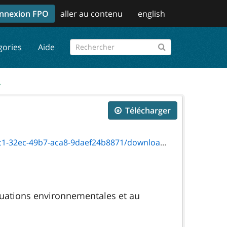
nnexion FPO
aller au contenu
english
gories
Aide
.
Télécharger
-49b7-aca8-9daef24b8871/download/2105f.pdf
aluations environnementales et au