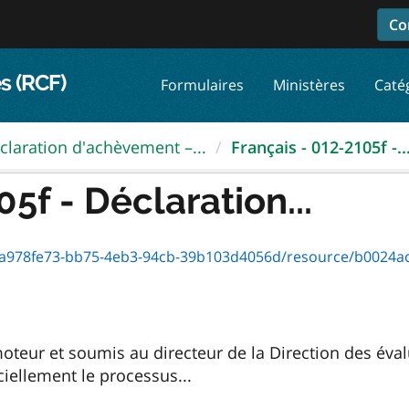
Co
s (RCF)
Formulaires
Ministères
Caté
claration d'achèvement –...
Français - 012-2105f -..
5f - Déclaration...
978fe73-bb75-4eb3-94cb-39b103d4056d/resource/b0024ac1-32ec
moteur et soumis au directeur de la Direction des év
iciellement le processus...