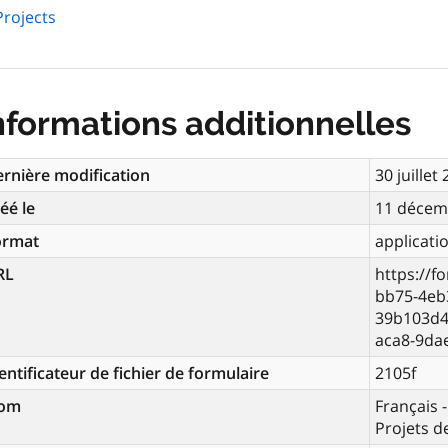
Projects
nformations additionnelles
rnière modification
30 juillet
éé le
11 décem
ormat
applicati
RL
https://f
bb75-4eb
39b103d4
aca8-9da
entificateur de fichier de formulaire
2105f
om
Français 
Projets 