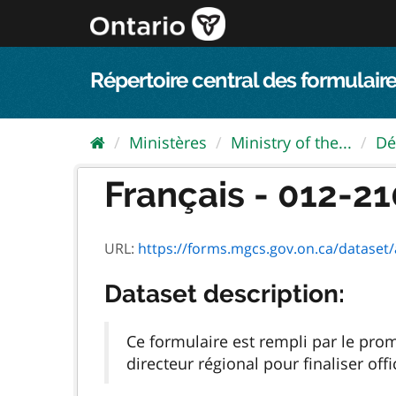
Passer
directement
au
contenu
Répertoire central des formulaire
Ministères
Ministry of the...
Dé
Français - 012-210
URL:
https://forms.mgcs.gov.on.ca/dataset/a
Dataset description:
Ce formulaire est rempli par le pro
directeur régional pour finaliser off