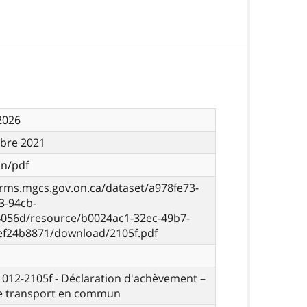
 2026
bre 2021
on/pdf
orms.mgcs.gov.on.ca/dataset/a978fe73-
3-94cb-
056d/resource/b0024ac1-32ec-49b7-
ef24b8871/download/2105f.pdf
- 012-2105f - Déclaration d'achèvement –
de transport en commun