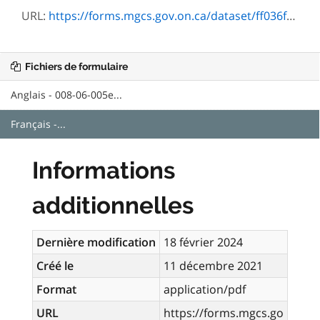
URL:
https://forms.mgcs.gov.on.ca/dataset/ff036fcb-2af5-4311-8946-31b688f5b8f0/resource/6971c3e3-ff10-499c-b0ff-d83253ed528c/download/008-06-005f.pdf
Fichiers de formulaire
Anglais - 008-06-005e...
Français -...
Informations
additionnelles
Dernière modification
18 février 2024
Créé le
11 décembre 2021
Format
application/pdf
URL
https://forms.mgcs.go