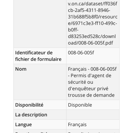
v.on.ca/dataset/ff036f
cb-2af5-4311-8946-
31b688f5b8f0/resourc
e/6971c3e3-ff10-499c-
b0ff-
d83253ed528c/downl
oad/008-06-005f.pdf
Identificateur de
008-06-005f
fichier de formulaire
Nom
Français - 008-06-005f
- Permis d'agent de
sécurité ou
d'enquêteur privé
trousse de demande
Disponibilité
Disponible
La description
Langue
Français