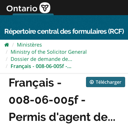
Passer
directement
au
Connexion FPO
aller au contenu
english
contenu
Répertoire central des formulaires (RCF)
Ministères
Ministry of the Solicitor General
Dossier de demande de...
Français - 008-06-005f -...
Français -
Télécharger
008-06-005f -
Permis d'agent de...