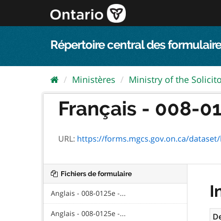
Passer
directement
au
contenu
Répertoire central des formulaire
Ministères
Ministry of the Solicit
Français - 008-01
URL:
https://forms.mgcs.gov.on.ca/dataset/b7
Fichiers de formulaire
I
Anglais - 008-0125e -...
Anglais - 008-0125e -...
De