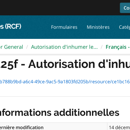
Co
s (RCF)
Formulaires
Ministères
Caté
or General
Autorisation d'inhumer le...
Français -
25f - Autorisation d'inhu
88b9bd-a6c4-49ce-9ac5-9a1803fd205b/resource/ce1bc161-25c6-4fe
nformations additionnelles
rnière modification
14 décem