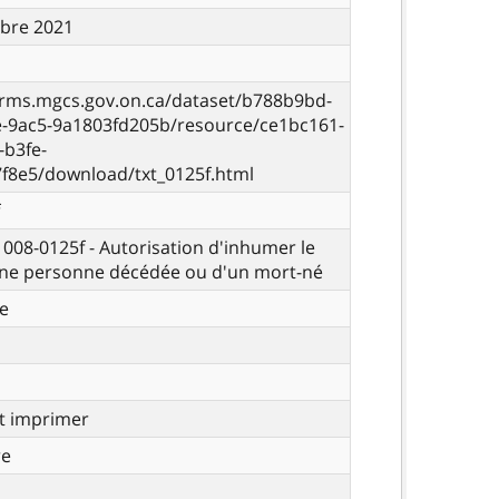
bre 2021
orms.mgcs.gov.on.ca/dataset/b788b9bd-
e-9ac5-9a1803fd205b/resource/ce1bc161-
-b3fe-
f8e5/download/txt_0125f.html
- 008-0125f - Autorisation d'inhumer le
une personne décédée ou d'un mort-né
e
t imprimer
re