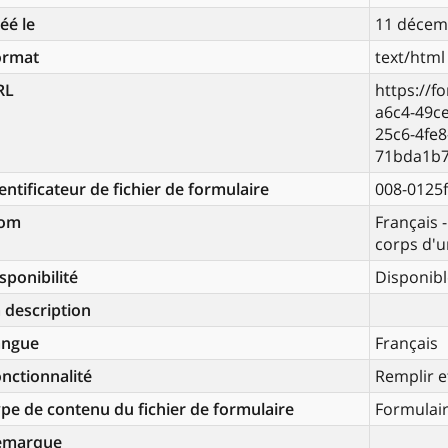
éé le
11 décem
ormat
text/html
RL
https://f
a6c4-49c
25c6-4fe8
71bda1b7
entificateur de fichier de formulaire
008-0125f
om
Français 
corps d'
sponibilité
Disponibl
 description
angue
Français
nctionnalité
Remplir e
pe de contenu du fichier de formulaire
Formulai
emarque