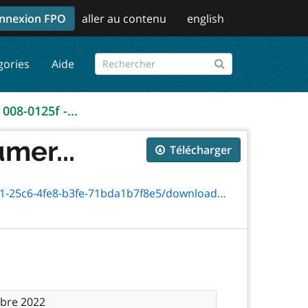
nnexion FPO
aller au contenu
english
gories
Aide
 008-0125f -...
mer...
Télécharger
8-b3fe-71bda1b7f8e5/download/txt_0125f.html
bre 2022