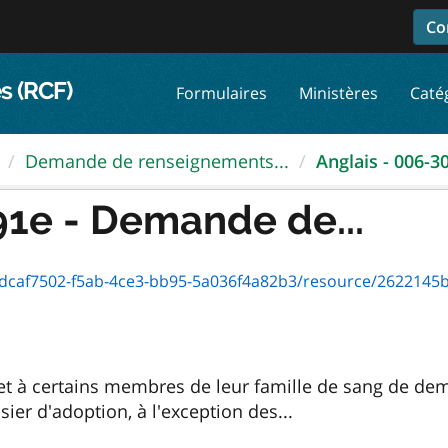
Co
s (RCF)
Formulaires
Ministères
Caté
Demande de renseignements...
Anglais - 006-30
91e - Demande de...
af7502-f5ab-4ce3-bb95-5a036f4a82b3/resource/2622145b-2945-455
t à certains membres de leur famille de sang de de
er d'adoption, à l'exception des...