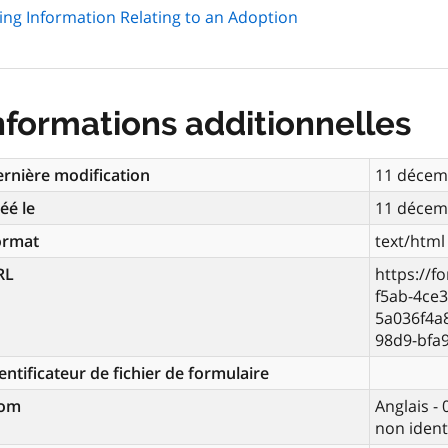
ing Information Relating to an Adoption
nformations additionnelles
rnière modification
11 décem
éé le
11 décem
ormat
text/html
RL
https://f
f5ab-4ce3
5a036f4a
98d9-bfa
entificateur de fichier de formulaire
om
Anglais -
non ident