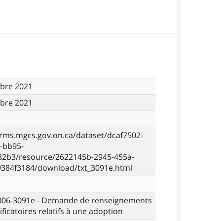
bre 2021
bre 2021
orms.mgcs.gov.on.ca/dataset/dcaf7502-
-bb95-
82b3/resource/2622145b-2945-455a-
9384f3184/download/txt_3091e.html
 006-3091e - Demande de renseignements
ificatoires relatifs à une adoption