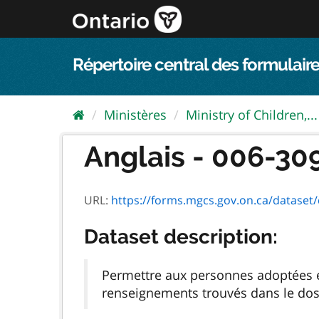
Passer
directement
au
contenu
Répertoire central des formulaire
Ministères
Ministry of Children,...
Anglais - 006-30
URL:
https://forms.mgcs.gov.on.ca/dataset/dc
Dataset description:
Permettre aux personnes adoptées e
renseignements trouvés dans le dossi