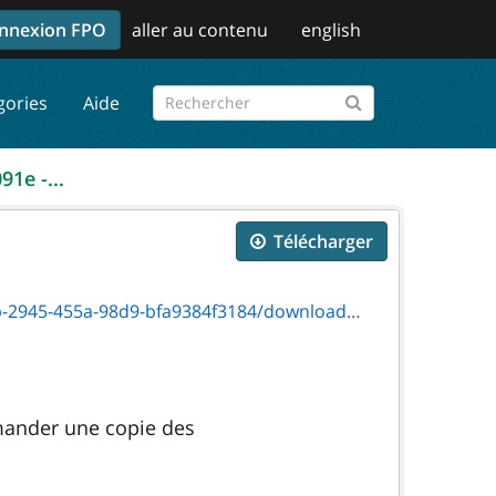
nnexion FPO
aller au contenu
english
gories
Aide
91e -...
Télécharger
a-98d9-bfa9384f3184/download/txt_3091e.html
mander une copie des