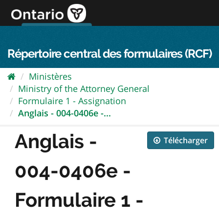
Passer
directement
au
Connexion FPO
aller au contenu
english
contenu
Répertoire central des formulaires (RCF)
Ministères
Ministry of the Attorney General
Formulaire 1 - Assignation
Anglais - 004-0406e -...
Anglais -
Télécharger
004-0406e -
Formulaire 1 -