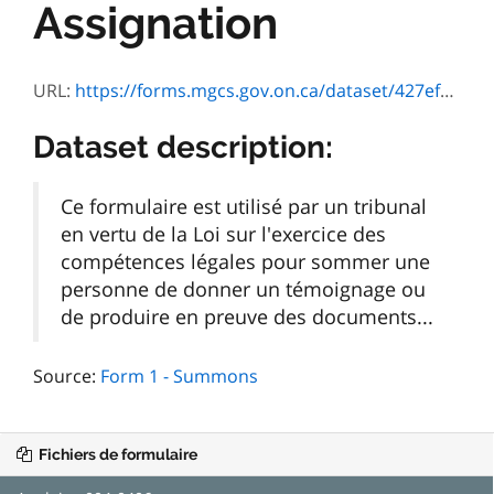
Assignation
URL:
https://forms.mgcs.gov.on.ca/dataset/427efbda-a233-4e41-abac-0ba5f320f1e1/resource/fdb33365-d0d1-4589-8421-314f5f6a63d5/download/004-0406e.pdf
Dataset description:
Ce formulaire est utilisé par un tribunal
en vertu de la Loi sur l'exercice des
compétences légales pour sommer une
personne de donner un témoignage ou
de produire en preuve des documents...
Source:
Form 1 - Summons
Fichiers de formulaire