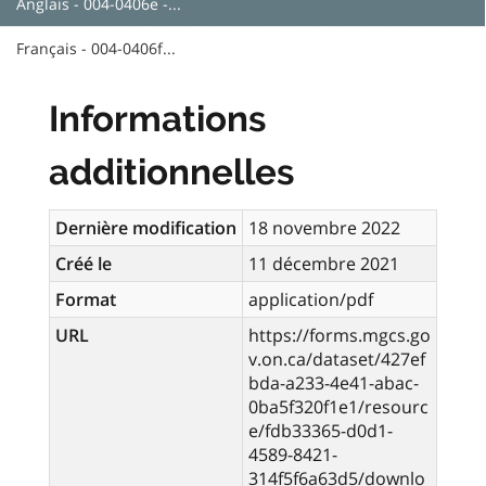
Anglais - 004-0406e -...
Français - 004-0406f...
Informations
additionnelles
Dernière modification
18 novembre 2022
Créé le
11 décembre 2021
Format
application/pdf
URL
https://forms.mgcs.go
v.on.ca/dataset/427ef
bda-a233-4e41-abac-
0ba5f320f1e1/resourc
e/fdb33365-d0d1-
4589-8421-
314f5f6a63d5/downlo