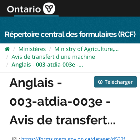
Passer
directement
au
Connexion FPO
aller au contenu
english
contenu
Répertoire central des formulaires (RCF)
Ministères
Ministry of Agriculture,...
Avis de transfert d'une machine
Anglais - 003-atdia-003e -...
Anglais -
Télécharger
003-atdia-003e -
Avis de transfert...
URL:
https://forms.mgcs.gov.on.ca/dataset/d533f177-ce8b-48a1-b857-d858f6b662db/resource/5cce296a-2dd8-40d9-a276-51212de9ac1c/download/atdia-003e.pdf