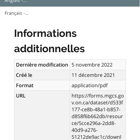
Anglais -...
Français -...
Informations
additionnelles
Dernière modification
5 novembre 2022
Créé le
11 décembre 2021
Format
application/pdf
URL
https://forms.mgcs.go
v.on.ca/dataset/d533f
177-ce8b-48a1-b857-
d858f6b662db/resour
ce/5cce296a-2dd8-
40d9-a276-
51212de9ac1c/downl