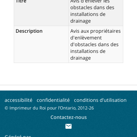
Titre
Avis d'enlever les
obstacles dans des
installations de
drainage
Description
Avis aux propriétaires
d'enlèvement
d'obstacles dans des
installations de
drainage
accessibilité
confidentialité
conditions d’utilisation
© Imprimeur du Roi pour l’Ontario, 2012-
26
Contactez-nous
mail
Généré par