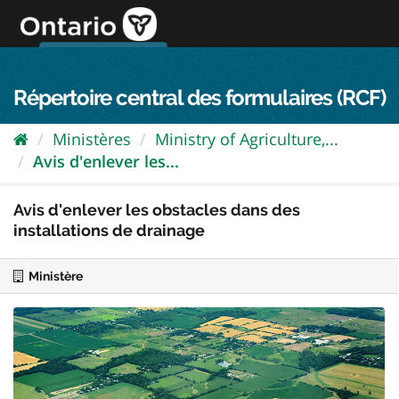
Passer
directement
au
Connexion FPO
aller au contenu
english
contenu
Répertoire central des formulaires (RCF)
Ministères
Ministry of Agriculture,...
Avis d'enlever les...
Avis d'enlever les obstacles dans des
installations de drainage
Ministère