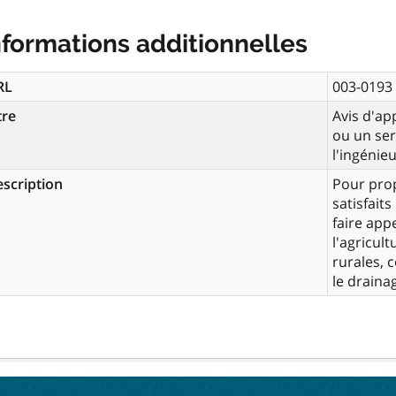
nformations additionnelles
RL
003-0193
tre
Avis d'ap
ou un ser
l'ingénie
scription
Pour prop
satisfait
faire app
l'agricult
rurales, 
le draina