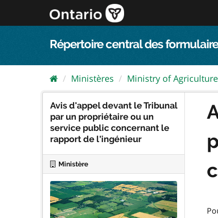
Passer
directement
au
contenu
Répertoire central des formulaire
Ministères
Ministry of Agriculture,
Avis d'appel devant le Tribunal
A
par un propriétaire ou un
service public concernant le
p
rapport de l'ingénieur
c
Ministère
Pou