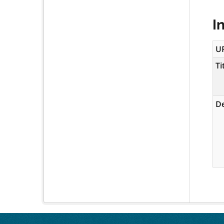
I
U
Ti
De