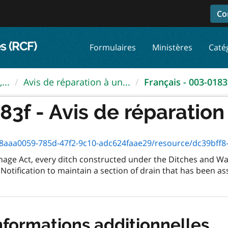
Co
s (RCF)
Formulaires
Ministères
Caté
...
Avis de réparation à un...
Français - 003-0183f
3f - Avis de réparation 
aaa0059-785d-47f2-9c10-adc624faae29/resource/dc39bff8-10e1
inage Act, every ditch constructed under the Ditches and Wa
Notification to maintain a section of drain that has been as
nformations additionnelles