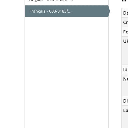
Français - 003-0183f...
De
Cr
F
U
Id
N
Di
La