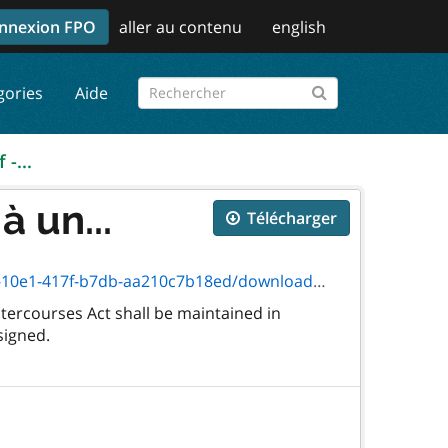
nnexion FPO
aller au contenu
english
gories
Aide
 -...
à un...
Télécharger
-417f-b7db-aa210c7b18ed/download/0183f.pdf
tercourses Act shall be maintained in
signed.