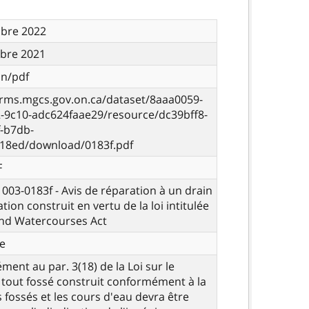
bre 2022
bre 2021
on/pdf
orms.mgcs.gov.on.ca/dataset/8aaa0059-
2-9c10-adc624faae29/resource/dc39bff8-
f-b7db-
18ed/download/0183f.pdf
F
- 003-0183f - Avis de réparation à un drain
tion construit en vertu de la loi intitulée
and Watercourses Act
e
ent au par. 3(18) de la Loi sur le
 tout fossé construit conformément à la
s fossés et les cours d'eau devra être