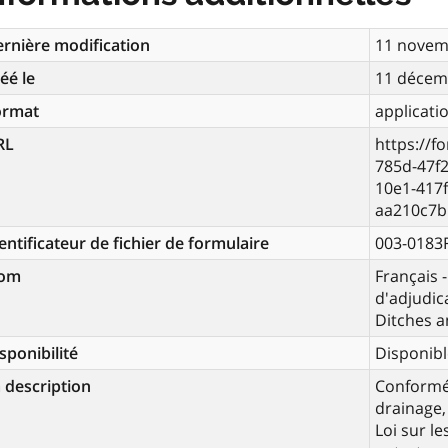
rnière modification
11 novem
éé le
11 décem
ormat
applicati
RL
https://f
785d-47f
10e1-417
aa210c7b
entificateur de fichier de formulaire
003-0183
om
Français 
d'adjudica
Ditches 
sponibilité
Disponibl
 description
Conformém
drainage,
Loi sur le