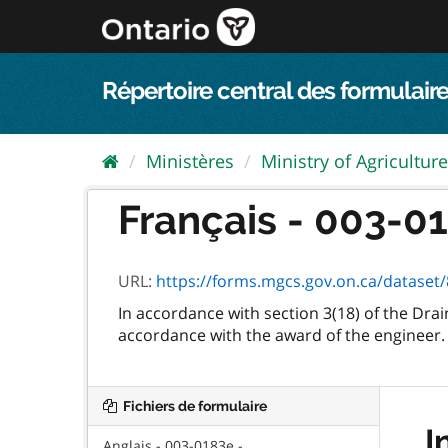
Passer
directement
au
contenu
Répertoire central des formulaire
Ministères
Ministry of Agriculture,
Français - 003-018
URL:
https://forms.mgcs.gov.on.ca/dataset/8
In accordance with section 3(18) of the Dra
accordance with the award of the engineer. 
Fichiers de formulaire
I
Anglais - 003-0183e -...