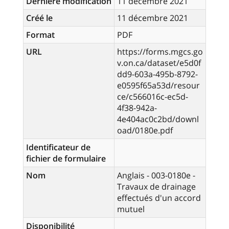
Dernière modification
11 décembre 2021
Créé le
11 décembre 2021
Format
PDF
URL
https://forms.mgcs.go
v.on.ca/dataset/e5d0f
dd9-603a-495b-8792-
e0595f65a53d/resour
ce/c566016c-ec5d-
4f38-942a-
4e404ac0c2bd/downl
oad/0180e.pdf
Identificateur de
fichier de formulaire
Nom
Anglais - 003-0180e -
Travaux de drainage
effectués d'un accord
mutuel
Disponibilité