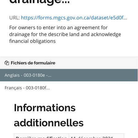
URL:
https://forms.mgcs.gov.on.ca/dataset/e5d0fdd9-603a-495b-8792-e0595f65a53d/resource/c566016c-ec5d-4f38-942a-4e404ac0c2bd/download/0180e.pdf
For owners to enter into an agreement for
drainage for the describe land and acknowledge
financial obligations
Fichiers de formulaire
Anglais - 003-0180e -...
Français - 003-0180f...
Informations
additionnelles