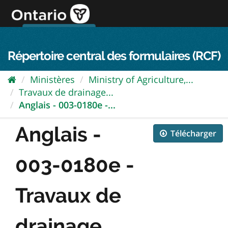
Passer
directement
au
Connexion FPO
aller au contenu
english
contenu
Répertoire central des formulaires (RCF)
Ministères
Ministry of Agriculture,...
Travaux de drainage...
Anglais - 003-0180e -...
Anglais -
Télécharger
003-0180e -
Travaux de
drainage...