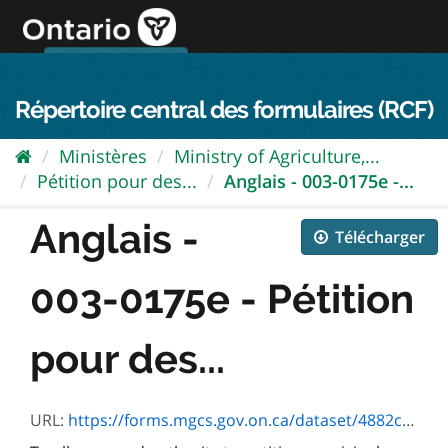
Passer
directement
au
Connexion FPO
aller au contenu
english
contenu
Répertoire central des formulaires (RCF)
Ministères
Ministry of Agriculture,...
Pétition pour des...
Anglais - 003-0175e -...
Anglais -
Télécharger
003-0175e - Pétition
pour des...
URL:
https://forms.mgcs.gov.on.ca/dataset/4882ca72-6872-48ff-902e-7972ef56b218/resource/1a5e8286-a431-4882-9d90-9b3786a72a10/download/0175e.pdf