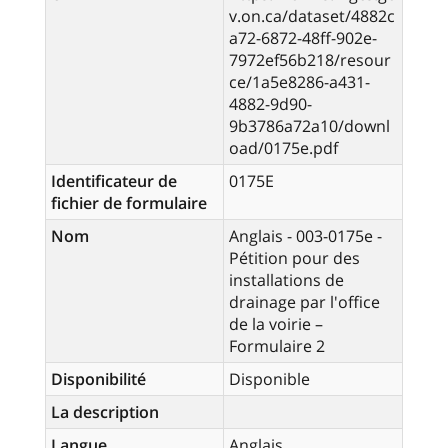
v.on.ca/dataset/4882c
a72-6872-48ff-902e-
7972ef56b218/resour
ce/1a5e8286-a431-
4882-9d90-
9b3786a72a10/downl
oad/0175e.pdf
Identificateur de
0175E
fichier de formulaire
Nom
Anglais - 003-0175e -
Pétition pour des
installations de
drainage par l'office
de la voirie –
Formulaire 2
Disponibilité
Disponible
La description
Langue
Anglais