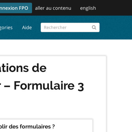
nnexion FPO
aller au contenu
english
gories
Aide
ations de
r – Formulaire 3
lir des formulaires ?