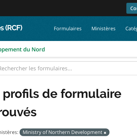
Co
s (RCF)
Formulaires
Ministères
Caté
oppement du Nord
 profils de formulaire
rouvés
istères:
Ministry of Northern Development