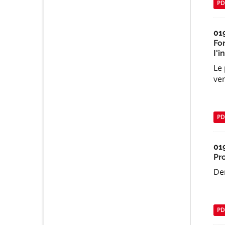
PD
01
Fo
I'
Le
ver
PD
01
Pr
De
PD