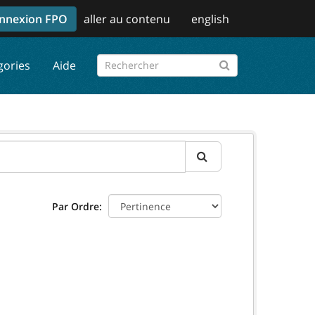
nnexion FPO
aller au contenu
english
gories
Aide
Par Ordre