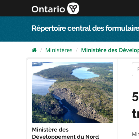
Passer
directement
au
contenu
Répertoire central des formulaire
Ministères
Ministère des Dével
5
t
Ministère des
Min
Développement du Nord