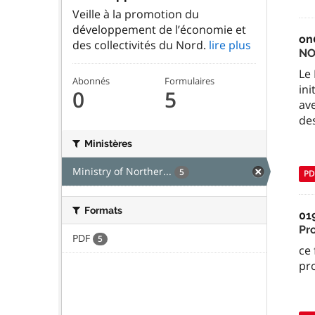
Veille à la promotion du
développement de l’économie et
on
des collectivités du Nord.
lire plus
NO
Le 
Abonnés
Formulaires
ini
0
5
av
des
Ministères
Ministry of Norther...
5
PD
Formats
01
Pr
PDF
5
ce 
pr