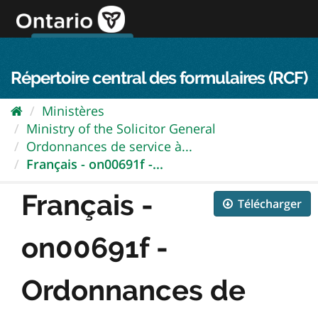
Passer
directement
au
Connexion FPO
aller au contenu
english
contenu
Répertoire central des formulaires (RCF)
Ministères
Ministry of the Solicitor General
Ordonnances de service à...
Français - on00691f -...
Français -
Télécharger
on00691f -
Ordonnances de