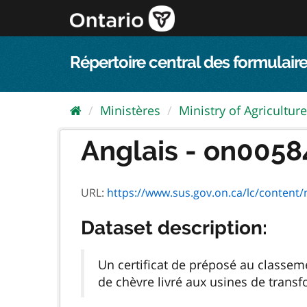
Passer
directement
au
contenu
Répertoire central des formulaire
Ministères
Ministry of Agriculture,
Anglais - on00584
URL:
https://www.sus.gov.on.ca/lc/conten
Dataset description:
Un certificat de préposé au classemen
de chèvre livré aux usines de transf