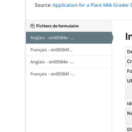
Source:
Application for a Plant Milk Grader C
Fichiers de formulaire
I
Anglais - on00584e -...
Français - on00584f...
De
Cr
Anglais - on00584e -...
F
Français - on00584f -...
U
Id
N
Di