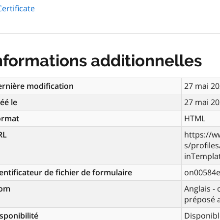
ertificate
nformations additionnelles
rnière modification
27 mai 2
éé le
27 mai 2
ormat
HTML
RL
https://w
s/profile
inTempla
entificateur de fichier de formulaire
on00584
om
Anglais -
préposé a
sponibilité
Disponibl