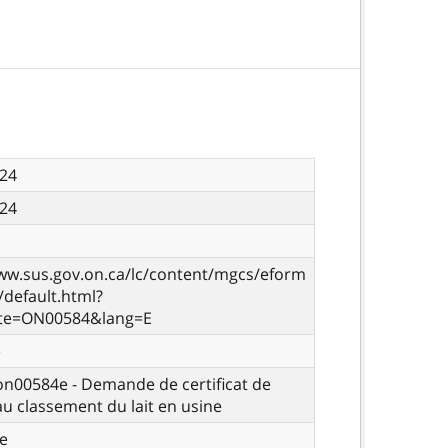
024
024
ww.sus.gov.on.ca/lc/content/mgcs/eform
s/default.html?
te=ON00584&lang=E
e
 on00584e - Demande de certificat de
u classement du lait en usine
e