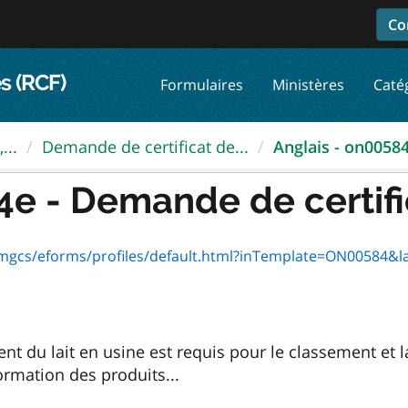
Co
s (RCF)
Formulaires
Ministères
Caté
...
Demande de certificat de...
Anglais - on00584e
e - Demande de certific
t/mgcs/eforms/profiles/default.html?inTemplate=ON00584&l
t du lait en usine est requis pour le classement et la
ormation des produits...