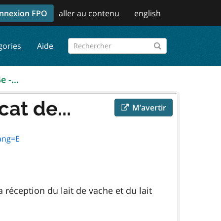
nnexion FPO
aller au contenu
english
gories
Aide
 -...
at de...
M’avertir
ang=E
 réception du lait de vache et du lait