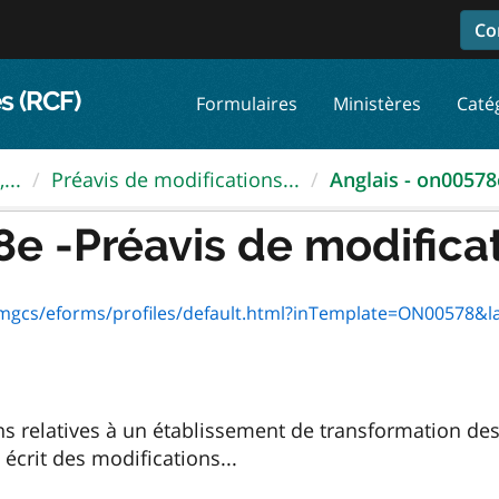
Co
s (RCF)
Formulaires
Ministères
Caté
...
Préavis de modifications...
Anglais - on00578e
e -Préavis de modificati
t/mgcs/eforms/profiles/default.html?inTemplate=ON00578&l
ns relatives à un établissement de transformation des
écrit des modifications...