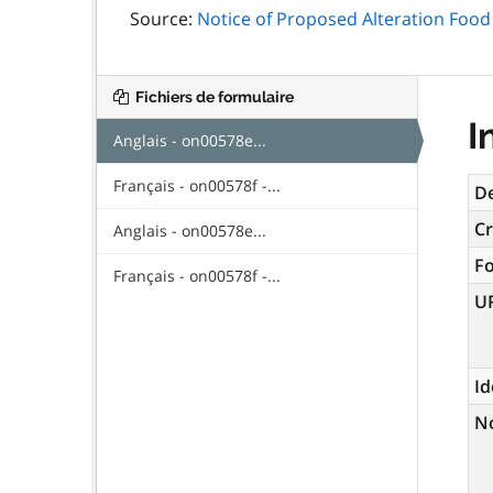
Source:
Notice of Proposed Alteration Food S
Fichiers de formulaire
I
Anglais - on00578e...
Français - on00578f -...
De
Cr
Anglais - on00578e...
F
Français - on00578f -...
U
Id
N