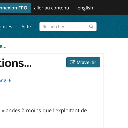
nnexion FPO
aller au contenu
english
gories
Aide
...
ons...
M’avertir
ang=E
 viandes à moins que l’exploitant de