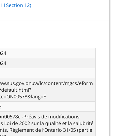
II Section 12)
2024
2024
ww.sus.gov.on.ca/lc/content/mgcs/eform
s/default.html?
te=ON00578&lang=E
E
 on00578e -Préavis de modifications
 Loi de 2002 sur la qualité et la salubrité
nts, Règlement de l’Ontario 31/05 (partie