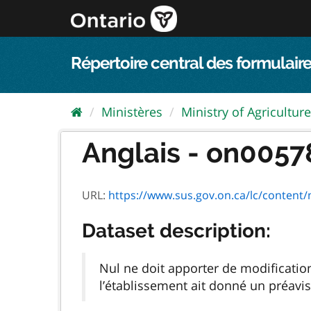
Passer
directement
au
contenu
Répertoire central des formulaire
Ministères
Ministry of Agriculture,
Anglais - on00578
URL:
https://www.sus.gov.on.ca/lc/conten
Dataset description:
Nul ne doit apporter de modificatio
l’établissement ait donné un préavis 