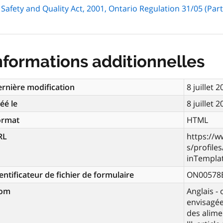
afety and Quality Act, 2001, Ontario Regulation 31/05 (Part I
nformations additionnelles
rnière modification
8 juillet 
éé le
8 juillet 
ormat
HTML
RL
https://w
s/profile
inTempla
entificateur de fichier de formulaire
ON00578
om
Anglais -
envisagées
des alime