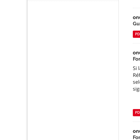
on
Gu
PD
on
For
Si
Réh
sel
sig
PD
on
For