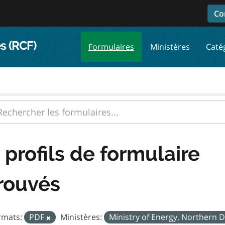
Co
s (RCF)
Formulaires
Ministères
Caté
 profils de formulaire
rouvés
rmats:
PDF
Ministères:
Ministry of Energy, Northern