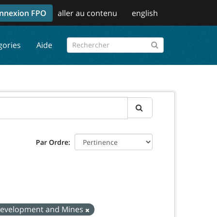
nnexion FPO
aller au contenu
english
gories
Aide
Par Ordre
 Development and Mines