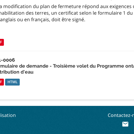
 la modification du plan de fermeture répond aux exigences 
abilitation des terres, un certificat selon le formulaire 1 d
anglais ou en français, doit être signé.
F
1-0006
rmulaire de demande - Troisième volet du Programme ontar
tribution d'eau
F
HTML
lisation
Contactez-
mail