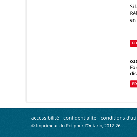
Si
Réh
en 
PD
01
Fo
dis
PD
accessibilité
confidentialité
conditions d’uti
© Imprimeur du Roi pour l’Ontario, 2012-
26