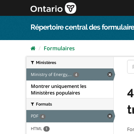
Passer
directement
au
contenu
Répertoire central des formulaire
Formulaires
Ministères
Ministry of Energy,...
4
Montrer uniquement les
4
Ministères populaires
Formats
t
PDF
4
HTML
Fo
1