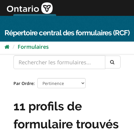
Passer
directement
au
Connexion FPO
aller au contenu
english
contenu
Répertoire central des formulaires (RCF)
Formulaires
Par Ordre
11 profils de
formulaire trouvés