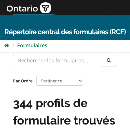
Passer
directement
au
Connexion FPO
aller au contenu
english
contenu
Répertoire central des formulaires (RCF)
Formulaires
Par Ordre
344 profils de
formulaire trouvés