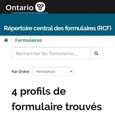
Passer
directement
au
Connexion FPO
aller au contenu
english
contenu
Répertoire central des formulaires (RCF)
Formulaires
Par Ordre
4 profils de
formulaire trouvés