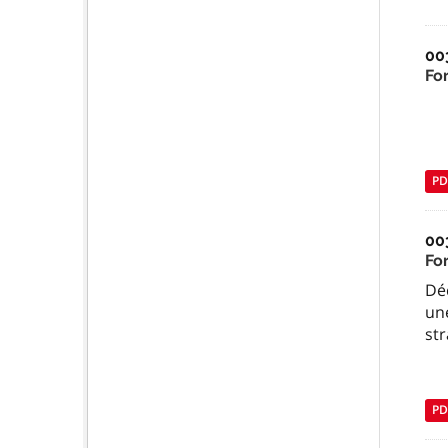
00
Fo
PD
00
For
Dé
une
str
PD