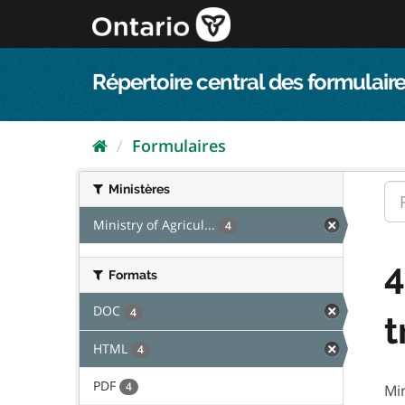
Passer
directement
au
contenu
Répertoire central des formulaire
Formulaires
Ministères
Ministry of Agricul...
4
4
Formats
DOC
4
t
HTML
4
PDF
4
Min