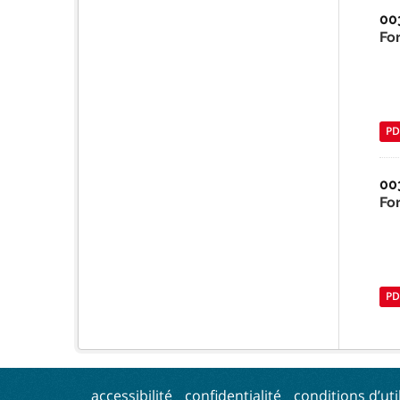
00
For
PD
00
Fo
PD
accessibilité
confidentialité
conditions d’uti