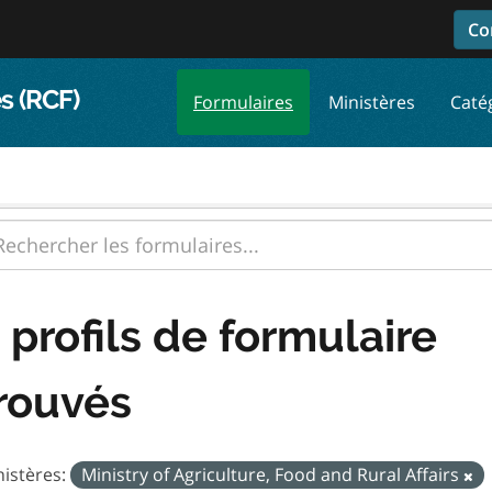
Co
s (RCF)
Formulaires
Ministères
Caté
 profils de formulaire
rouvés
istères:
Ministry of Agriculture, Food and Rural Affairs