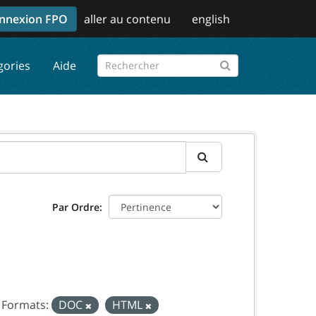
nnexion FPO
aller au contenu
english
gories
Aide
Par Ordre
Formats:
DOC
HTML