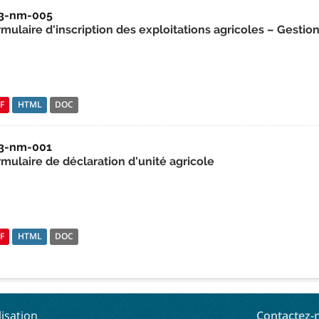
3-nm-005
mulaire d'inscription des exploitations agricoles – Gestio
F
HTML
DOC
3-nm-001
rmulaire de déclaration d'unité agricole
F
HTML
DOC
lisation
Contactez-