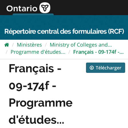
Passer
directement
au
Connexion FPO
aller au contenu
english
contenu
Répertoire central des formulaires (RCF)
Ministères
Ministry of Colleges and...
Programme d'études...
Français - 09-174f -...
Français -
Télécharger
09-174f -
Programme
d'études...