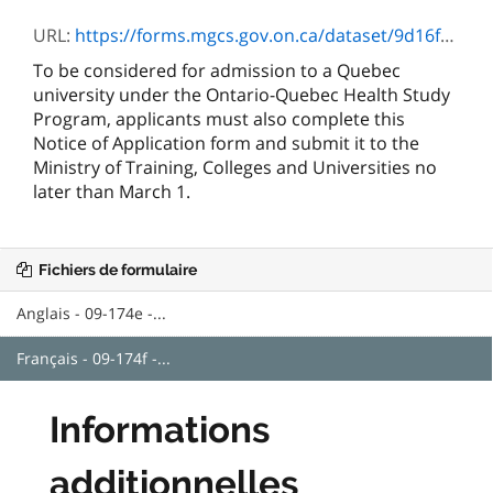
URL:
https://forms.mgcs.gov.on.ca/dataset/9d16f424-305b-4c82-a033-a2df7f862343/resource/2fcb0651-666a-4c59-b1d6-64c4c4cdd04a/download/09-174f.pdf
To be considered for admission to a Quebec
university under the Ontario-Quebec Health Study
Program, applicants must also complete this
Notice of Application form and submit it to the
Ministry of Training, Colleges and Universities no
later than March 1.
Fichiers de formulaire
Anglais - 09-174e -...
Français - 09-174f -...
Informations
additionnelles