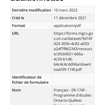
Dernière modification
10 mars 2023
Créé le
11 décembre 2021
Format
application/pdf
URL
https://forms.mgcs.go
v.on.ca/dataset/9d16f
424-305b-4c82-a033-
a2df7f862343/resourc
e/2fcb0651-666a-
4c59-b1d6-
64c4c4cdd04a/downl
oad/09-174f.pdf
Identificateur de
fichier de formulaire
Nom
Français - 09-174f -
Programme d'études
Ontario-Québec