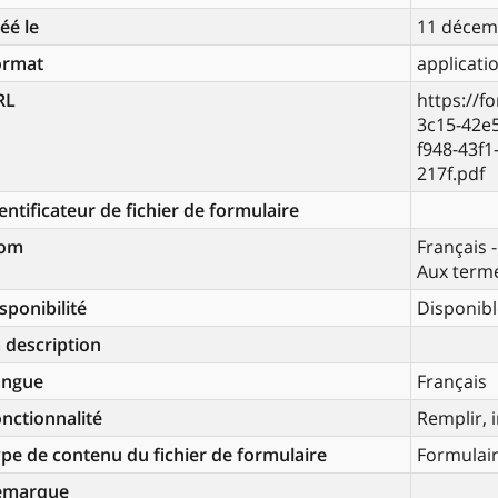
éé le
11 décem
ormat
applicati
RL
https://f
3c15-42e
f948-43f1
217f.pdf
entificateur de fichier de formulaire
om
Français -
Aux terme
sponibilité
Disponibl
 description
angue
Français
nctionnalité
Remplir, 
pe de contenu du fichier de formulaire
Formulai
emarque