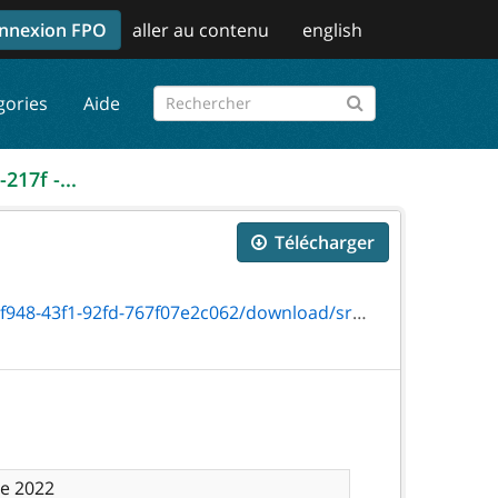
nnexion FPO
aller au contenu
english
gories
Aide
217f -...
Télécharger
f1-92fd-767f07e2c062/download/sr-e-217f.pdf
re 2022