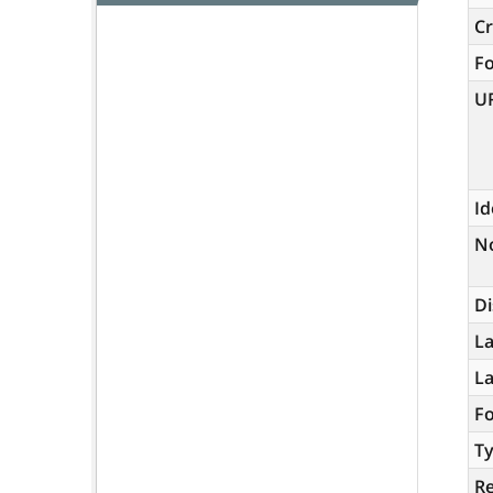
Cr
F
U
Id
N
Di
La
L
Fo
Ty
R