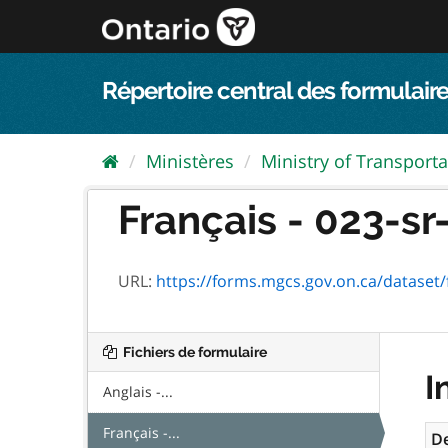
Passer
directement
au
contenu
Répertoire central des formulaire
Ministères
Ministry of Transporta
Français - 023-sr-
URL:
https://forms.mgcs.gov.on.ca/dataset/fa
Fichiers de formulaire
I
Anglais -...
Français -...
De