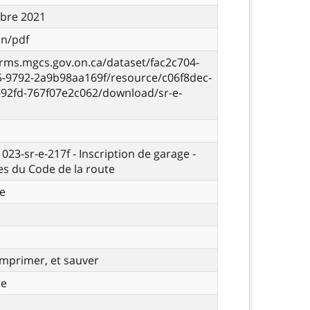
bre 2021
on/pdf
orms.mgcs.gov.on.ca/dataset/fac2c704-
5-9792-2a9b98aa169f/resource/c06f8dec-
-92fd-767f07e2c062/download/sr-e-
 023-sr-e-217f - Inscription de garage -
s du Code de la route
e
imprimer, et sauver
re