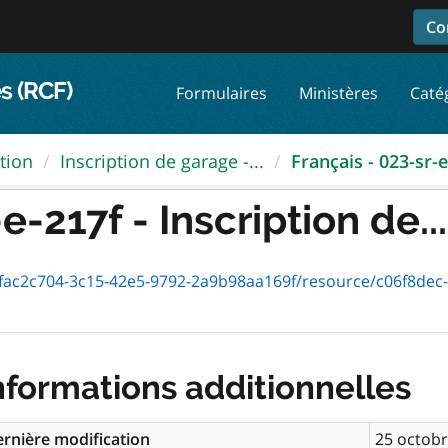
Co
s (RCF)
Formulaires
Ministères
Caté
tion
Inscription de garage -...
Français - 023-sr-e-
e-217f - Inscription de...
c2c704-3c15-42e5-9792-2a9b98aa169f/resource/c06f8dec-f948-43
nformations additionnelles
rnière modification
25 octob