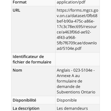
Format
application/pdf
URL
https://forms.mgcs.go
v.on.ca/dataset/0fb68
bef-b90a-475c-a86e-
17c3c78ec695/resour
ce/a463f06d-ae92-
4f43-a968-
5fb7f6709cae/downlo
ad/5104e.pdf
Identificateur de
fichier de formulaire
Nom
Anglais - 023-5104e -
Annexe A au
formulaire de
demande de
Subventions Ontario
Disponibilité
Disponible
La description
Les demandeurs