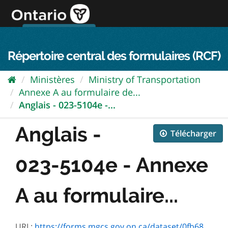
Passer
directement
au
Connexion FPO
aller au contenu
english
contenu
Répertoire central des formulaires (RCF)
Ministères
Ministry of Transportation
Annexe A au formulaire de...
Anglais - 023-5104e -...
Anglais -
Télécharger
023-5104e - Annexe
A au formulaire...
URL:
https://forms.mgcs.gov.on.ca/dataset/0fb68bef-b90a-475c-a86e-17c3c78ec695/resource/a463f06d-ae92-4f43-a968-5fb7f6709cae/download/5104e.pdf