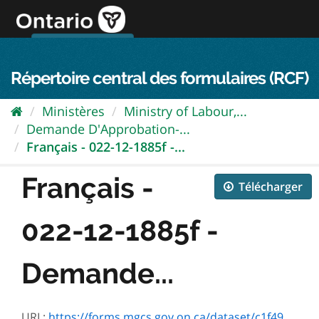
Passer
directement
au
Connexion FPO
aller au contenu
english
contenu
Répertoire central des formulaires (RCF)
Ministères
Ministry of Labour,...
Demande D'Approbation-...
Français - 022-12-1885f -...
Français -
Télécharger
022-12-1885f -
Demande...
URL:
https://forms.mgcs.gov.on.ca/dataset/c1f4918e-2af5-42dc-9d06-b82c760204dc/resource/fde8f8a4-bd45-450f-b9ba-1da8892d5047/download/1885f.pdf