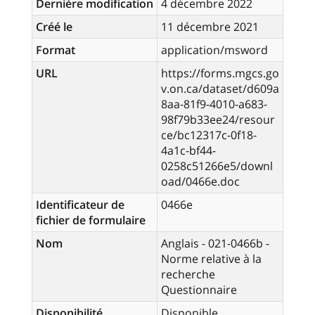
Dernière modification
4 décembre 2022
Créé le
11 décembre 2021
Format
application/msword
URL
https://forms.mgcs.go
v.on.ca/dataset/d609a
8aa-81f9-4010-a683-
98f79b33ee24/resour
ce/bc12317c-0f18-
4a1c-bf44-
0258c51266e5/downl
oad/0466e.doc
Identificateur de
0466e
fichier de formulaire
Nom
Anglais - 021-0466b -
Norme relative à la
recherche
Questionnaire
Disponibilité
Disponible