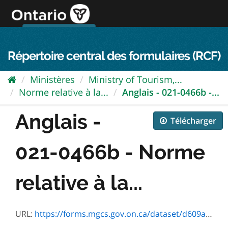
Passer
directement
au
Connexion FPO
aller au contenu
english
contenu
Répertoire central des formulaires (RCF)
Ministères
Ministry of Tourism,...
Norme relative à la...
Anglais - 021-0466b -...
Anglais -
Télécharger
021-0466b - Norme
relative à la...
URL:
https://forms.mgcs.gov.on.ca/dataset/d609a8aa-81f9-4010-a683-98f79b33ee24/resource/bc12317c-0f18-4a1c-bf44-0258c51266e5/download/0466e.doc