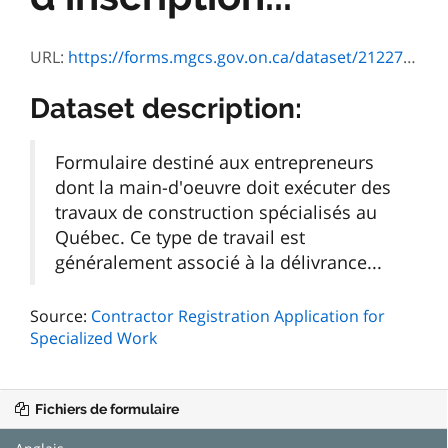
URL:
https://forms.mgcs.gov.on.ca/dataset/21227e9d-ec9e-4eda-a7f4-33c028488df8/resource/207ea7c7-b041-4393-9172-b8e2fb02ee3d/download/jpo-001e.pdf
Dataset description:
Formulaire destiné aux entrepreneurs
dont la main-d'oeuvre doit exécuter des
travaux de construction spécialisés au
Québec. Ce type de travail est
généralement associé à la délivrance...
Source:
Contractor Registration Application for
Specialized Work
Fichiers de formulaire