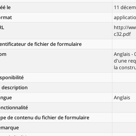
éé le
11 décem
ormat
applicati
RL
http://ww
c32.pdf
entificateur de fichier de formulaire
om
Anglais -
d'une req
la constr
sponibilité
 description
angue
Anglais
nctionnalité
pe de contenu du fichier de formulaire
emarque