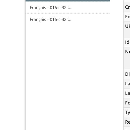
Cr
Français - 016-c-32f...
F
Français - 016-c-32f...
U
Id
N
Di
La
L
Fo
Ty
R