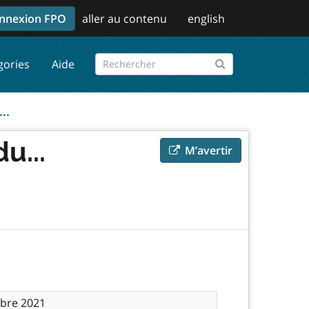
nnexion FPO
aller au contenu
english
gories
Aide
..
u...
M’avertir
bre 2021