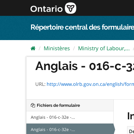
Passer
directement
au
contenu
Répertoire central des formulaire
Ministères
Ministry of Labour,...
Anglais - 016-c-3
URL:
http://www.olrb.gov.on.ca/english/for
Fichiers de formulaire
I
Anglais - 016-c-32e -...
Anglais - 016-c-32e -...
De